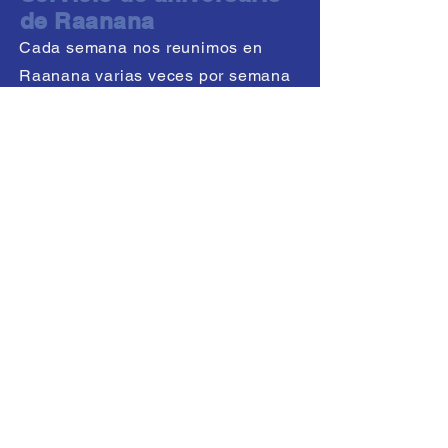
de Raanana
Cada semana nos reunimos en
Raanana varias veces por semana
para una conexión de oración.
Servicio de aniversario