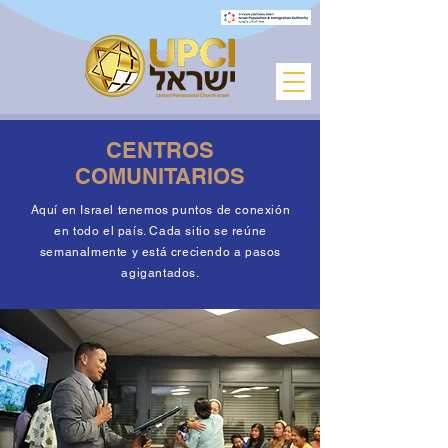
CENTROS
COMUNITARIOS
Aquí en Israel tenemos puntos de conexión
en todo el país. Cada sitio se reúne
semanalmente y está creciendo a pasos
agigantados.