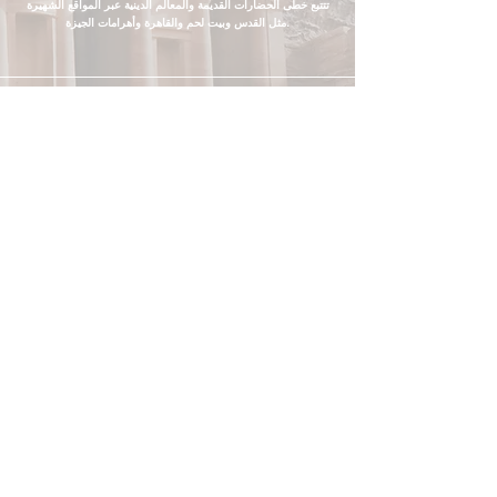
تتتبع خطى الحضارات القديمة والمعالم الدينية عبر المواقع الشهيرة
مثل القدس وبيت لحم والقاهرة وأهرامات الجيزة.
إسرائيل والأردن
A Holy Land tour to Israel and Jordan offers a unique
spiritual journey, allowing travelers to explore sacred sites
such as Jerusalem and Bethlehem, and marvel at the
ancient wonders of Petra and the Baptism Site of Jesus on
the Jordan River.
إسرائيل ومصر والأردن
توفر جولة الأراضي المقدسة إلى مصر وإسرائيل والأردن مغامرة
روحية شاملة، حيث توجه المسافرين عبر مواقع مقدسة مثل أهرامات
الجيزة والقدس وبيت لحم والبتراء، بالإضافة إلى موقع معمودية يسوع
على نهر الأردن.