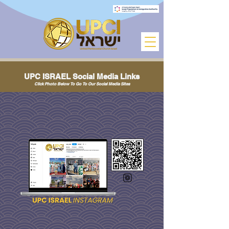
UPC ISRAEL Social Media Links
Click Photo Below To Go To Our Social Media Sites